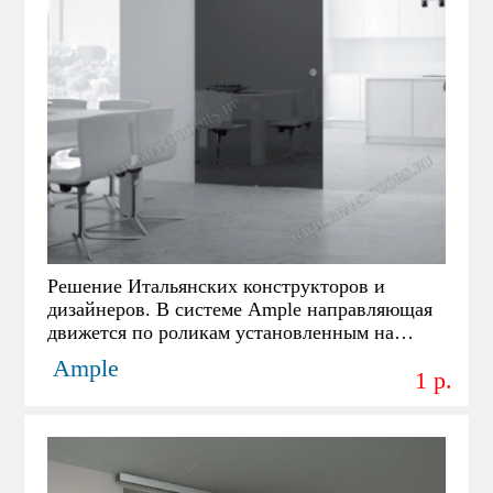
Решение Итальянских конструкторов и
дизайнеров. В системе Ample направляющая
движется по роликам установленным на
стене, что дает внешнему виду системы очень
Ample
1 p.
интересный эффект, сторонний наблюдатель
не может определить как дверное полотно
перемещается по роликовым направляющим,
так как сама направляющая скрыта за
дверным полотном.