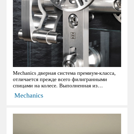
Mechanics дверная система премиум-класса,
отличается прежде всего филигранными
спицами на колесе. Выполненная из
нержавеющей стали и снабженная
Mechanics
характерными держателями для стекла
выполненным в форме паза. Специальный,
фрезерованный ограничитель дверного
полотна открывает обзор технологии
системы. Mechanics подходит для раздвижной
двери из стекла, дерева, металла или