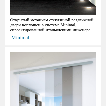
Открытый механизм стеклянной раздвижной
двери воплощен в системе Minimal,
спроектированной итальянскими инженерами
и дизайнерами. Она прекрасно подойдет для
Minimal
помещений где изначально не планировали
установку раздвижных дверей. С расстоянием
38 мм от стены до стекла система позволяет
обойти ранее установленные выключатели,
розетки и плинтуса. Еще одним из свойств
системы, которое необходимо отметить, будет
возможность установки на нее стеклянных и
деревянных полотен.