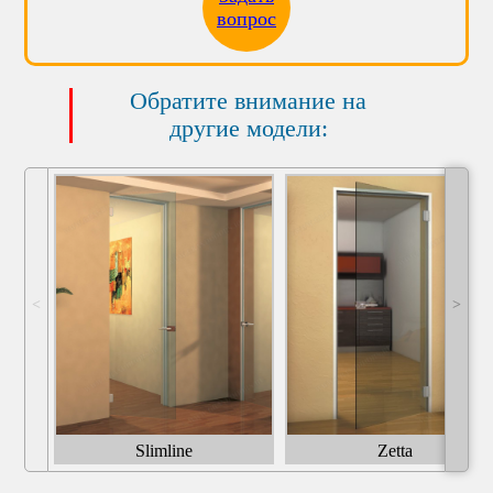
вопрос
Обратите внимание на
другие модели:
˂
˃
Slimline
Zetta