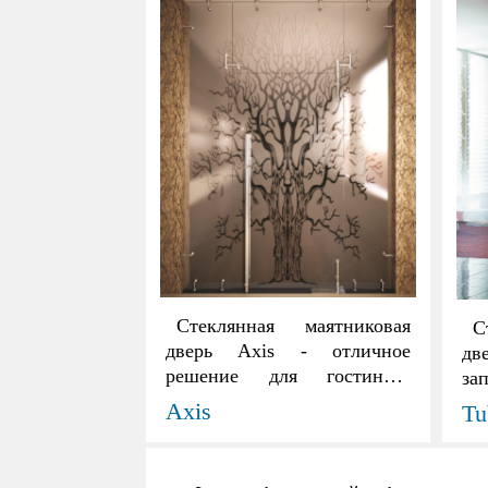
Стеклянная маятниковая
С
дверь Axis - отличное
дв
решение для гостиниц,
за
офисных помещений и
не
Axis
Tu
торговых центров.
ди
Конструкция выполнена с
вы
использованием фурнитуры
ц