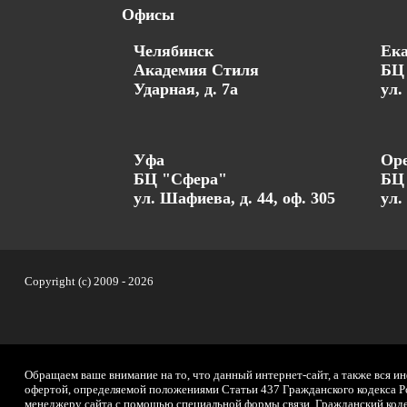
Офисы
Челябинск
Ека
Академия Стиля
БЦ 
Ударная, д. 7а
ул.
Уфа
Оре
БЦ "Сфера"
БЦ
ул. Шафиева, д. 44, оф. 305
ул.
Copyright (c) 2009 -
2026
Обращаем ваше внимание на то, что данный интернет-сайт, а также вся и
офертой, определяемой положениями Статьи 437 Гражданского кодекса Ро
менеджеру сайта с помощью специальной формы связи. Гражданский кодек