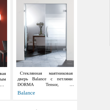
Стеклянная маятниковая
вая
дверь Balance с петлями
тым
DORMA Tensor, с
SUR
пружинным механизмом
ерь
Balance
возврата и фиксации в
Все
открытом и закрытом
уры
положениях. Конструкция
щих