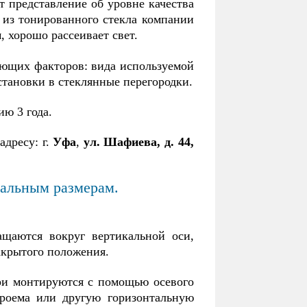
т представление об уровне качества
дверных петель позволяет
R —
 из тонированного стекла компании
устанавливать их в
й в
 хорошо рассеивает свет.
вариантах: стена + стекло
уры
или стекло + стекло.
дующих факторов: вида используемой
становки в стеклянные перегородки.
ию 3 года.
дресу: г.
Уфа
,
ул. Шафиева, д. 44,
уальным размерам.
ащаются вокруг вертикальной оси,
закрытого положения.
ери монтируются с помощью осевого
проема или другую горизонтальную