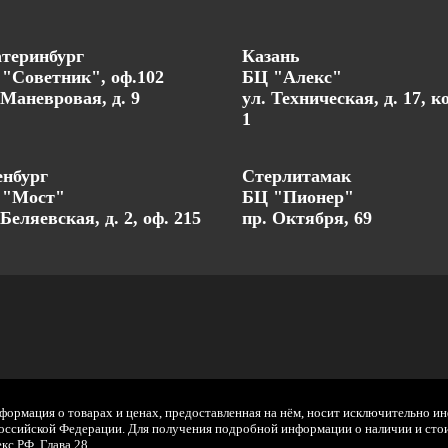
теринбург
Казань
"Советник", оф.102
БЦ "Алекс"
 Маневровая, д. 9
ул. Техническая, д. 17, к
1
нбург
Стерлитамак
 "Мост"
БЦ "Пионер"
 Беляевская, д. 2, оф. 215
пр. Октября, 69
нформация о товарах и ценах, предоставленная на нём, носит исключительно и
ссийской Федерации. Для получения подробной информации о наличии и стоим
с РФ. Глава 28.