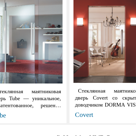
Стеклянная маятнико
теклянная маятниковая
дверь Covert со скры
ерь Tube — уникальное,
доводчиком DORMA VI
патентованное, решение
позволяет изготовить дв
мецких конструкторов и
Covert
be
абсолютно прозрачной. 
зайнеров. Фурнитура
компоненты фурнит
полненная в форме
скрыты в окружаю
илиндра позволяет