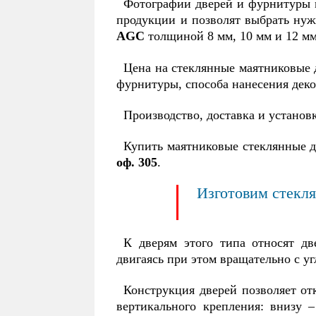
Фотографии дверей и фурнитуры 
Manet (Манет)
см
продукции и позволят выбрать нуж
изготовленной из
дв
AGC
толщиной 8 мм, 10 мм и 12 мм
нержавеющей стали. В
кр
зависимости от
о
Цена на стеклянные маятниковые д
комплектации
п
фурнитуры, способа нанесения деко
устанавливается в проем
не
двери или
(
Производство, доставка и установ
цельностеклянную
от
перегородку.
ос
Купить маятниковые стеклянные 
об
оф. 305
.
за
рук
Изготовим стекля
К дверям этого типа относят дв
двигаясь при этом вращательно с у
Конструкция дверей позволяет от
вертикального крепления: внизу 