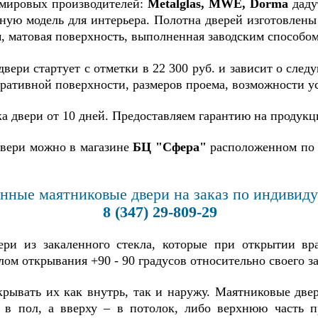
мировых производителей:
Metalglas, MWE, Dorma
даду
конструкциях. VISU
естить ось открывания
ную модель для интерьера. Полотна дверей изготовлены
настоящая находко
ери максимально к её
, матовая поверхность, выполненная заводским способом,
области архитект
аю и перекрыть зазор
интерьера.
бразующийся между
вери стартует с отметки в 22 300 руб. и зависит о сле
олотном двери и
ративной поверхности, размеров проема, возможности у
подвижной панелью
стеной) в момент
ка двери от 10 дней. Предоставляем гарантию на продукц
крывания двери. Такая
обенность конструкции
двери можно в магазине
БЦ "Сфера"
расположенном по а
еспечивает защиту от
жатия / прижатия пальцев
.
нные маятниковые двери на заказ по индивид
8 (347) 29-809-29
ери из закаленного стекла, которые при открытии вр
глом открывания +90 - 90 градусов относительно своего 
крывать их как внутрь, так и наружу. Маятниковые дв
– в пол, а вверху – в потолок, либо верхнюю часть 