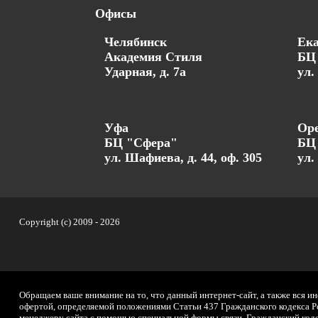
Офисы
Челябинск
Ека
Академия Стиля
БЦ 
Ударная, д. 7а
ул.
Уфа
Оре
БЦ "Сфера"
БЦ
ул. Шафиева, д. 44, оф. 305
ул.
Copyright (c) 2009 -
2026
Обращаем ваше внимание на то, что данный интернет-сайт, а также вся и
офертой, определяемой положениями Статьи 437 Гражданского кодекса Ро
менеджеру сайта с помощью специальной формы связи. Гражданский кодек